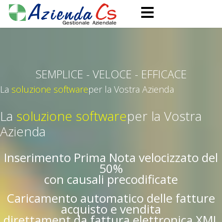
SEMPLICE - VELOCE - EFFICACE
La
soluzione software
per la Vostra Azienda
La
soluzione software
per la Vostra
Azienda
Inserimento Prima Nota velocizzato del
50%
con causali precodificate
Caricamento automatico delle fatture
acquisto e vendita
direttament da fattura elettronica XML