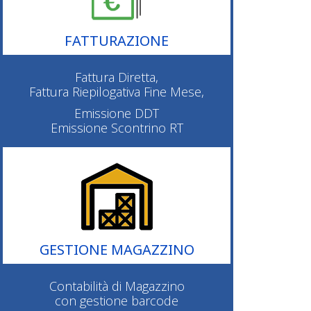
FATTURAZIONE
Fattura Diretta,
Fattura Riepilogativa Fine Mese,
Emissione DDT
Emissione Scontrino RT
GESTIONE MAGAZZINO
Contabilità di Magazzino
con gestione barcode