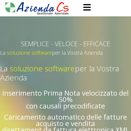
SEMPLICE - VELOCE - EFFICACE
La
soluzione software
per la Vostra Azienda
La
soluzione software
per la Vostra
Azienda
Inserimento Prima Nota velocizzato del
50%
con causali precodificate
Caricamento automatico delle fatture
acquisto e vendita
direttament da fattura elettronica XML