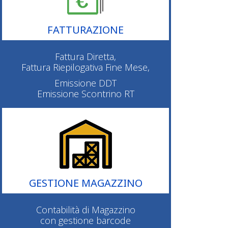
FATTURAZIONE
Fattura Diretta,
Fattura Riepilogativa Fine Mese,
Emissione DDT
Emissione Scontrino RT
GESTIONE MAGAZZINO
Contabilità di Magazzino
con gestione barcode